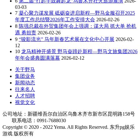
6
第二届“打起手鼓舞起龙”乌鲁木齐社火巡游展演
2026-
03-03
7
凝心聚力谋发展 砥砺奋进启新程—野马金服召开2025
年度工作总结暨2026年工作安排大会
2026-02-26
8
陈强总裁在外贸集团年会上强调：谋大局 抓大单 抢机
遇 勇担责
2026-02-26
9
“骏影流光” 马年新春艺术展在文化中心开展
2026-02-
12
10
龙马精神开盛景 野马奋蹄赴新程—野马文旅集团2026
年年会盛典圆满落幕
2026-02-12
关于野马
集团业务
新闻动态
往来名人
人才招聘
视觉文化
公司地址：新疆维吾尔自治区乌鲁木齐市新市区昆明路158号
联系电话：0991-7688030
Copyright © 2020 - 2022 Yema. All Rights Reserved. 东升pg娱乐
游戏 版权所有