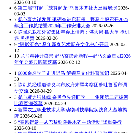
2026-03-10
6
第二届“打起手鼓舞起龙”乌鲁木齐社火巡游展演
2026-
03-03
7
凝心聚力谋发展 砥砺奋进启新程—野马金服召开2025
年度工作总结暨2026年工作安排大会
2026-02-26
8
陈强总裁在外贸集团年会上强调：谋大局 抓大单 抢机
遇 勇担责
2026-02-26
9
“骏影流光” 马年新春艺术展在文化中心开展
2026-02-
12
10
龙马精神开盛景 野马奋蹄赴新程—野马文旅集团2026
年年会盛典圆满落幕
2026-02-12
1
6000余名学子走进野马 解锁马文化科普知识
2026-04-
30
2
陈刚总经理邀请义乌市政府来疆考察团赴吐鲁番市调
研交流
2026-04-29
3
凝心聚力强体魄 奋勇争先迎旺季——集团第二届拔河
比赛圆满落幕
2026-04-29
4
新疆农业职业技术大学动物科技学院实践育人基地揭
牌
2026-03-26
5
“春风得意—从巴黎到乌鲁木齐主题活动”隆重举行
2026-03-10