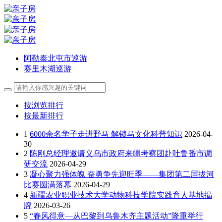
阿勒泰北屯市巡游
赛里木湖巡游
按浏览排行
按最新排行
1
6000余名学子走进野马 解锁马文化科普知识
2026-04-
30
2
陈刚总经理邀请义乌市政府来疆考察团赴吐鲁番市调
研交流
2026-04-29
3
凝心聚力强体魄 奋勇争先迎旺季——集团第二届拔河
比赛圆满落幕
2026-04-29
4
新疆农业职业技术大学动物科技学院实践育人基地揭
牌
2026-03-26
5
“春风得意—从巴黎到乌鲁木齐主题活动”隆重举行