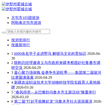
北屯市185团巡游
阿勒泰北屯市巡游
按浏览排行
按最新排行
1
6000余名学子走进野马 解锁马文化科普知识
2026-04-
30
2
陈刚总经理邀请义乌市政府来疆考察团赴吐鲁番市调
研交流
2026-04-29
3
凝心聚力强体魄 奋勇争先迎旺季——集团第二届拔河
比赛圆满落幕
2026-04-29
4
新疆农业职业技术大学动物科技学院实践育人基地揭
牌
2026-03-26
5
“春风得意—从巴黎到乌鲁木齐主题活动”隆重举行
2026-03-10
6
第二届“打起手鼓舞起龙”乌鲁木齐社火巡游展演
2026-