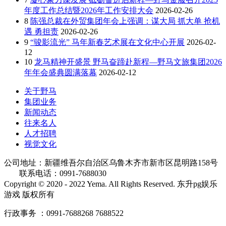
年度工作总结暨2026年工作安排大会
2026-02-26
8
陈强总裁在外贸集团年会上强调：谋大局 抓大单 抢机
遇 勇担责
2026-02-26
9
“骏影流光” 马年新春艺术展在文化中心开展
2026-02-
12
10
龙马精神开盛景 野马奋蹄赴新程—野马文旅集团2026
年年会盛典圆满落幕
2026-02-12
关于野马
集团业务
新闻动态
往来名人
人才招聘
视觉文化
公司地址：新疆维吾尔自治区乌鲁木齐市新市区昆明路158号
联系电话：0991-7688030
Copyright © 2020 - 2022 Yema. All Rights Reserved. 东升pg娱乐
游戏 版权所有
行政事务 ：0991-7688268 7688522