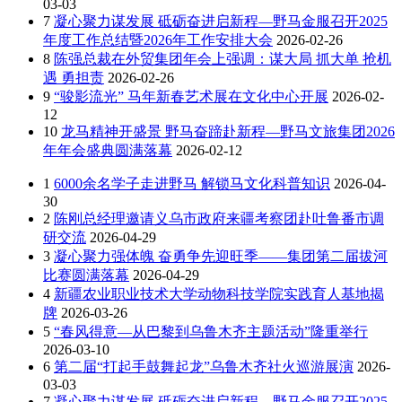
03-03
7
凝心聚力谋发展 砥砺奋进启新程—野马金服召开2025
年度工作总结暨2026年工作安排大会
2026-02-26
8
陈强总裁在外贸集团年会上强调：谋大局 抓大单 抢机
遇 勇担责
2026-02-26
9
“骏影流光” 马年新春艺术展在文化中心开展
2026-02-
12
10
龙马精神开盛景 野马奋蹄赴新程—野马文旅集团2026
年年会盛典圆满落幕
2026-02-12
1
6000余名学子走进野马 解锁马文化科普知识
2026-04-
30
2
陈刚总经理邀请义乌市政府来疆考察团赴吐鲁番市调
研交流
2026-04-29
3
凝心聚力强体魄 奋勇争先迎旺季——集团第二届拔河
比赛圆满落幕
2026-04-29
4
新疆农业职业技术大学动物科技学院实践育人基地揭
牌
2026-03-26
5
“春风得意—从巴黎到乌鲁木齐主题活动”隆重举行
2026-03-10
6
第二届“打起手鼓舞起龙”乌鲁木齐社火巡游展演
2026-
03-03
7
凝心聚力谋发展 砥砺奋进启新程—野马金服召开2025