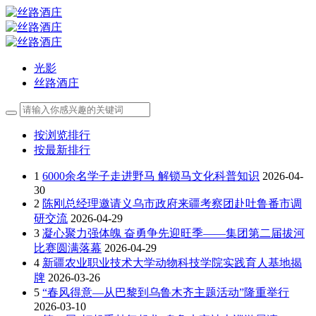
光影
丝路酒庄
按浏览排行
按最新排行
1
6000余名学子走进野马 解锁马文化科普知识
2026-04-
30
2
陈刚总经理邀请义乌市政府来疆考察团赴吐鲁番市调
研交流
2026-04-29
3
凝心聚力强体魄 奋勇争先迎旺季——集团第二届拔河
比赛圆满落幕
2026-04-29
4
新疆农业职业技术大学动物科技学院实践育人基地揭
牌
2026-03-26
5
“春风得意—从巴黎到乌鲁木齐主题活动”隆重举行
2026-03-10