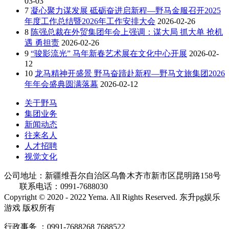
03-03
7
凝心聚力谋发展 砥砺奋进启新程—野马金服召开2025
年度工作总结暨2026年工作安排大会
2026-02-26
8
陈强总裁在外贸集团年会上强调：谋大局 抓大单 抢机
遇 勇担责
2026-02-26
9
“骏影流光” 马年新春艺术展在文化中心开展
2026-02-
12
10
龙马精神开盛景 野马奋蹄赴新程—野马文旅集团2026
年年会盛典圆满落幕
2026-02-12
关于野马
集团业务
新闻动态
往来名人
人才招聘
视觉文化
公司地址：新疆维吾尔自治区乌鲁木齐市新市区昆明路158号
联系电话：0991-7688030
Copyright © 2020 - 2022 Yema. All Rights Reserved. 东升pg娱乐
游戏 版权所有
行政事务 ：0991-7688268 7688522