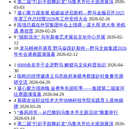
6
第二届“打起手鼓舞起龙”乌鲁木齐社火巡游展演
2026-
03-03
7
凝心聚力谋发展 砥砺奋进启新程—野马金服召开2025
年度工作总结暨2026年工作安排大会
2026-02-26
8
陈强总裁在外贸集团年会上强调：谋大局 抓大单 抢机
遇 勇担责
2026-02-26
9
“骏影流光” 马年新春艺术展在文化中心开展
2026-02-
12
10
龙马精神开盛景 野马奋蹄赴新程—野马文旅集团2026
年年会盛典圆满落幕
2026-02-12
1
6000余名学子走进野马 解锁马文化科普知识
2026-04-
30
2
陈刚总经理邀请义乌市政府来疆考察团赴吐鲁番市调
研交流
2026-04-29
3
凝心聚力强体魄 奋勇争先迎旺季——集团第二届拔河
比赛圆满落幕
2026-04-29
4
新疆农业职业技术大学动物科技学院实践育人基地揭
牌
2026-03-26
5
“春风得意—从巴黎到乌鲁木齐主题活动”隆重举行
2026-03-10
6
第二届“打起手鼓舞起龙”乌鲁木齐社火巡游展演
2026-